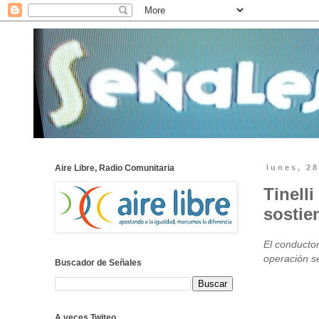
Aire Libre, Radio Comunitaria
lunes, 2
Tinell
sostien
El conducto
operación s
Buscador de Señales
A veces Twiteo...