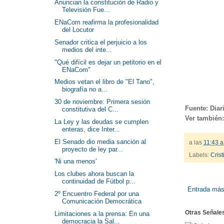
Anuncian la constitución de Radio y
Televisión Fue...
ENaCom reafirma la profesionalidad
del Locutor
Senador critica el perjuicio a los
medios del inte...
"Qué difícil es dejar un petitorio en el
ENaCom"
Medios vetan el libro de "El Tano",
biografía no a...
30 de noviembre: Primera sesión
Fuente: Diari
constitutiva del C...
Ver también
La Ley y las deudas se cumplen
enteras, dice Inter...
El Senado dio media sanción al
a las
11:43 a
proyecto de ley par...
Labels:
Cris
'Ni una menos'
Los clubes ahora buscan la
continuidad de Fútbol p...
Entrada más
2º Encuentro Federal por una
Comunicación Democrática
Otras Señale
Limitaciones a la prensa: En una
democracia la Sal...