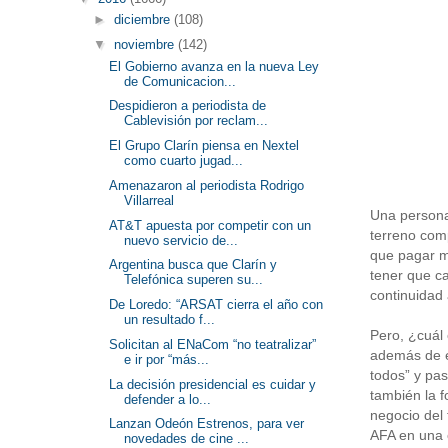
►
diciembre
(108)
▼
noviembre
(142)
El Gobierno avanza en la nueva Ley
de Comunicacion...
Despidieron a periodista de
Cablevisión por reclam...
El Grupo Clarín piensa en Nextel
como cuarto jugad...
Amenazaron al periodista Rodrigo
Villarreal
Una persona
AT&T apuesta por competir con un
terreno comp
nuevo servicio de...
que pagar mi
Argentina busca que Clarín y
tener que ca
Telefónica superen su...
continuidad
De Loredo: “ARSAT cierra el año con
un resultado f...
Pero, ¿cuál 
Solicitan al ENaCom “no teatralizar”
además de es
e ir por “más...
todos” y pas
La decisión presidencial es cuidar y
también la f
defender a lo...
negocio del
Lanzan Odeón Estrenos, para ver
AFA en una 
novedades de cine ...