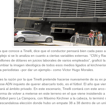
 que conoce a Tinelli, dice que el conductor pensará bien cada paso a
lejo si se lo analiza en cuanto a ciertas variables externas. “C5N y Rad
llones de dólares en juicios laborales de varios empleados”, graficó l
mbiar la imagen ideológica de todos esos medios ligados al kirchnerism
 a periodistas –por dar un ejemplo– como Víctor Hugo Morales.
es la razón por la que Tinelli pretende hacerse nuevamente de su ex p
e ADN inquieto de querer abarcarlo todo, es el fútbol. El año que viene
ará al ámbito privado. En este escenario, Tinelli contará con este arco
orma de volver a meterse en este terreno en el que viene insistiendo a 
 fútbol pero La Cámpora, con Máximo Kirchner a la cabeza, lo terminó 
escandalosa elección donde hubo un empate 38 a 38 dentro de un uni