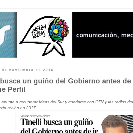
8 de noviembre de 2016
i busca un guiño del Gobierno antes de 
e Perfil
r apunta a recuperar Ideas del Sur y quedarse con C5N y las radios de
ería recién en 2017