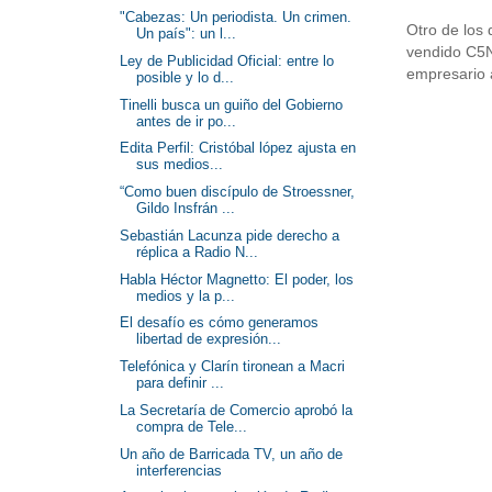
"Cabezas: Un periodista. Un crimen.
Otro de los
Un país": un l...
vendido C5N 
Ley de Publicidad Oficial: entre lo
empresario 
posible y lo d...
Tinelli busca un guiño del Gobierno
antes de ir po...
Edita Perfil: Cristóbal lópez ajusta en
sus medios...
“Como buen discípulo de Stroessner,
Gildo Insfrán ...
Sebastián Lacunza pide derecho a
réplica a Radio N...
Habla Héctor Magnetto: El poder, los
medios y la p...
El desafío es cómo generamos
libertad de expresión...
Telefónica y Clarín tironean a Macri
para definir ...
La Secretaría de Comercio aprobó la
compra de Tele...
Un año de Barricada TV, un año de
interferencias