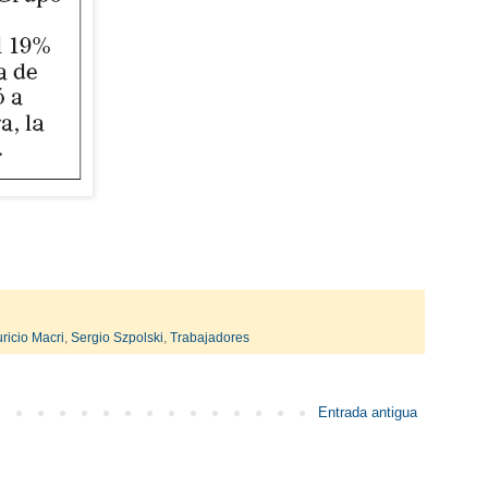
ricio Macri
,
Sergio Szpolski
,
Trabajadores
Entrada antigua