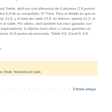
nó Telefe, abril por una diferencia de 6 décimas (7,8 puntos
a 6,9 de su competidor, El Trece. Pero el detalle es que en
, 21,6; y el total del cable 23,5; en febrero, abierta 21,5, el
n el cable. Por último, abril también fue claro ganador con
e espectadores, lo dijimos hace años, y varios gerentes se
mos 10,6 puntos de promedio, Telefe 9,6, Canal 9, 4,8,
n.
os
,
Telefe
,
Televisión por cable
Entrada antigua