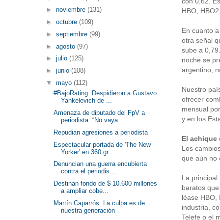
con 0,62. Es
►
noviembre
(131)
HBO, HBO2, 
►
octubre
(109)
En cuanto a 
►
septiembre
(99)
otra señal q
►
agosto
(97)
sube a 0,79.
►
julio
(125)
noche se pre
argentino, n
►
junio
(108)
▼
mayo
(112)
Nuestro paí
#BajoRating: Despidieron a Gustavo
ofrecer comb
Yankelevich de ...
mensual por
Amenaza de diputado del FpV a
y en los Es
periodista: “No vaya...
Repudian agresiones a periodista
El achique
Espectacular portada de 'The New
Los cambios
Yorker' en 360 gr...
que aún no c
Denuncian una guerra encubierta
contra el periodis...
La principal
Destinan fondo de $ 10.600 millones
baratos que 
a ampliar cobe...
léase HBO, F
Martín Caparrós: La culpa es de
industria, c
nuestra generación
Telefe o el