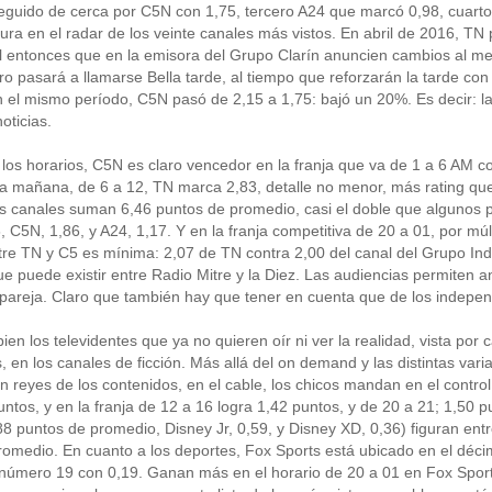
eguido de cerca por C5N con 1,75, tercero A24 que marcó 0,98, cuarto 
gura en el radar de los veinte canales más vistos. En abril de 2016, T
l entonces que en la emisora del Grupo Clarín anuncien cambios al men
o pasará a llamarse Bella tarde, al tiempo que reforzarán la tarde con 
n el mismo período, C5N pasó de 2,15 a 1,75: bajó un 20%. Es decir: l
oticias.
los horarios, C5N es claro vencedor en la franja que va de 1 a 6 AM c
la mañana, de 6 a 12, TN marca 2,83, detalle no menor, más rating que
es canales suman 6,46 puntos de promedio, casi el doble que algunos p
, C5N, 1,86, y A24, 1,17. Y en la franja competitiva de 20 a 01, por múl
tre TN y C5 es mínima: 2,07 de TN contra 2,00 del canal del Grupo Inda
ue puede existir entre Radio Mitre y la Diez. Las audiencias permiten a
 pareja. Claro que también hay que tener en cuenta que de los indepen
ien los televidentes que ya no quieren oír ni ver la realidad, vista po
s, en los canales de ficción. Más allá del on demand y las distintas va
n reyes de los contenidos, en el cable, los chicos mandan en el control
untos, y en la franja de 12 a 16 logra 1,42 puntos, y de 20 a 21; 1,50 
8 puntos de promedio, Disney Jr, 0,59, y Disney XD, 0,36) figuran ent
omedio. En cuanto a los deportes, Fox Sports está ubicado en el décim
número 19 con 0,19. Ganan más en el horario de 20 a 01 en Fox Sports 