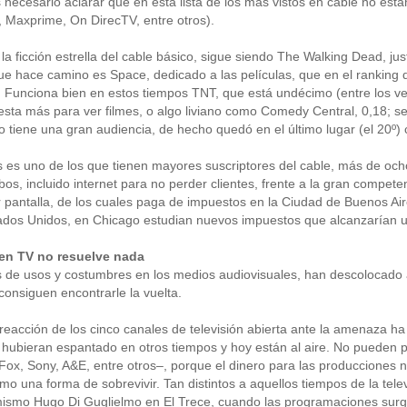
 necesario aclarar que en esta lista de los más vistos en cable no est
Maxprime, On DirecTV, entre otros).
la ficción estrella del cable básico, sigue siendo The Walking Dead, j
ue hace camino es Space, dedicado a las películas, que en el ranking d
 Funciona bien en estos tiempos TNT, que está undécimo (entre los vein
sta más para ver filmes, o algo liviano como Comedy Central, 0,18; seg
o tiene una gran audiencia, de hecho quedó en el último lugar (el 20º)
s es uno de los que tienen mayores suscriptores del cable, más de och
os, incluido internet para no perder clientes, frente a la gran compe
 pantalla, de los cuales paga de impuestos en la Ciudad de Buenos Air
tados Unidos, en Chicago estudian nuevos impuestos que alcanzarían 
 en TV no resuelve nada
 de usos y costumbres en los medios audiovisuales, han descolocado a 
onsiguen encontrarle la vuelta.
 reacción de los cinco canales de televisión abierta ante la amenaza h
hubieran espantado en otros tiempos y hoy están al aire. No pueden pe
ox, Sony, A&E, entre otros–, porque el dinero para las producciones n
omo una forma de sobrevivir. Tan distintos a aquellos tiempos de la t
 mismo Hugo Di Guglielmo en El Trece, cuando las programaciones surg