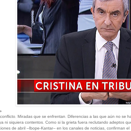
ro
conflicto. Miradas que se enfrentan. Diferencias a las que aún no se 
a ni siquiera contentos. Como si la grieta fuera reclutando adeptos qu
iones de abril –Ibope-Kantar– en los canales de noticias, confirman e