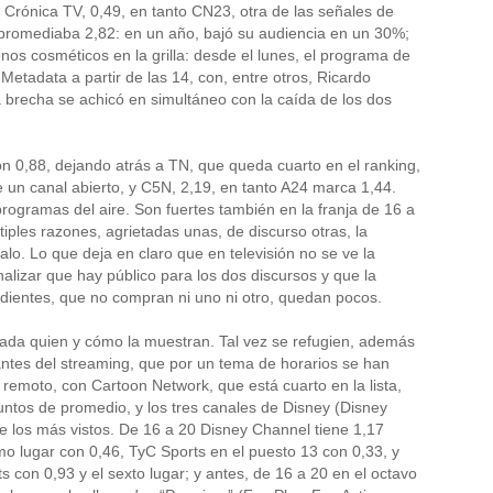
Crónica TV, 0,49, en tanto CN23, otra de las señales de
N promediaba 2,82: en un año, bajó su audiencia en un 30%;
os cosméticos en la grilla: desde el lunes, el programa de
Metadata a partir de las 14, con, entre otros, Ricardo
a brecha se achicó en simultáneo con la caída de los dos
on 0,88, dejando atrás a TN, que queda cuarto en el ranking,
 un canal abierto, y C5N, 2,19, en tanto A24 marca 1,44.
rogramas del aire. Son fuertes también en la franja de 16 a
tiples razones, agrietadas unas, de discurso otras, la
lo. Lo que deja en claro que en televisión no se ve la
nalizar que hay público para los dos discursos y que la
dientes, que no compran ni uno ni otro, quedan pocos.
r cada quien y cómo la muestran. Tal vez se refugien, además
riantes del streaming, que por un tema de horarios se han
 remoto, con Cartoon Network, que está cuarto en la lista,
puntos de promedio, y los tres canales de Disney (Disney
re los más vistos. De 16 a 20 Disney Channel tiene 1,17
o lugar con 0,46, TyC Sports en el puesto 13 con 0,33, y
con 0,93 y el sexto lugar; y antes, de 16 a 20 en el octavo