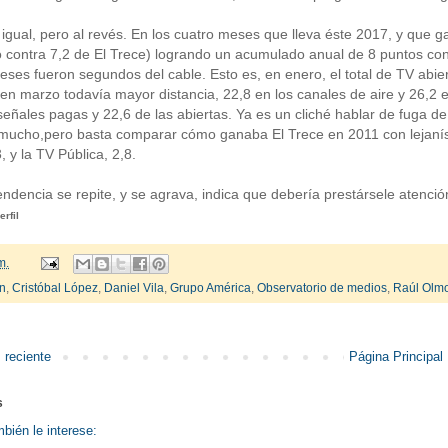
igual, pero al revés. En los cuatro meses que lleva éste 2017, y que ga
contra 7,2 de El Trece) logrando un acumulado anual de 8 puntos contr
eses fueron segundos del cable. Esto es, en enero, el total de TV abierta
 en marzo todavía mayor distancia, 22,8 en los canales de aire y 26,2 e
señales pagas y 22,6 de las abiertas. Ya es un cliché hablar de fuga d
mucho,pero basta comparar cómo ganaba El Trece en 2011 con lejanísi
, y la TV Pública, 2,8.
ndencia se repite, y se agrava, indica que debería prestársele atenció
erfil
m.
ín
,
Cristóbal López
,
Daniel Vila
,
Grupo América
,
Observatorio de medios
,
Raúl Olm
 reciente
Página Principal
s