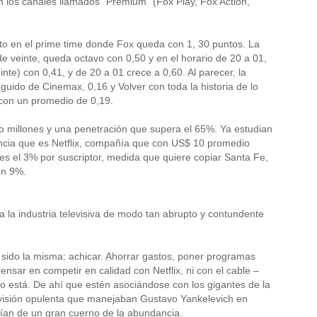
án los canales llamados “Premium” (Fox Play, Fox Action,
usto en el prime time donde Fox queda con 1, 30 puntos. La
e veinte, queda octavo con 0,50 y en el horario de 20 a 01,
te) con 0,41, y de 20 a 01 crece a 0,60. Al parecer, la
uido de Cinemax, 0,16 y Volver con toda la historia de lo
 con un promedio de 0,19.
o millones y una penetración que supera el 65%. Ya estudian
tencia que es Netflix, compañía que con US$ 10 promedio
es el 3% por suscriptor, medida que quiere copiar Santa Fe,
un 9%.
la industria televisiva de modo tan abrupto y contundente
a sido la misma: achicar. Ahorrar gastos, poner programas
nsar en competir en calidad con Netflix, ni con el cable –
o está. De ahí que estén asociándose con los gigantes de la
elevisión opulenta que manejaban Gustavo Yankelevich en
ían de un gran cuerno de la abundancia.