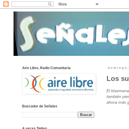
Aire Libre, Radio Comunitaria
domingo,
Los su
El bisemanar
también pier
ahora más ge
Buscador de Señales
A veces Twiteo...