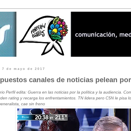
 7 de mayo de 2017
puestos canales de noticias pelean por l
io Perfil edita: Guerra en las noticias por la política y la audiencia. Co
den rating y recarga los enfrentamientos. TN lidera pero C5N le pisa 
neralista, cae sin freno