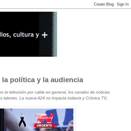
a política y la audiencia
mo la televisión por cable en general, los canales de noticias
los talones. La nueva A24 no impacta todavía y Crónica TV,