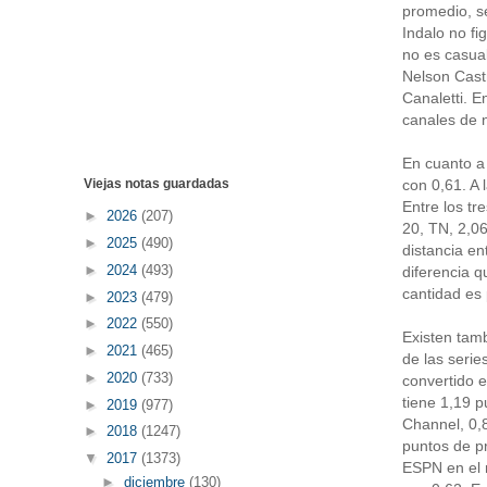
promedio, s
Indalo no fi
no es casua
Nelson Castr
Canaletti. E
canales de n
En cuanto a 
con 0,61. A 
Viejas notas guardadas
Entre los tr
►
2026
(207)
20, TN, 2,06
►
2025
(490)
distancia en
►
2024
(493)
diferencia q
cantidad es
►
2023
(479)
►
2022
(550)
Existen tamb
►
2021
(465)
de las serie
►
2020
(733)
convertido e
tiene 1,19 p
►
2019
(977)
Channel, 0,8
►
2018
(1247)
puntos de pr
▼
2017
(1373)
ESPN en el 
►
diciembre
(130)