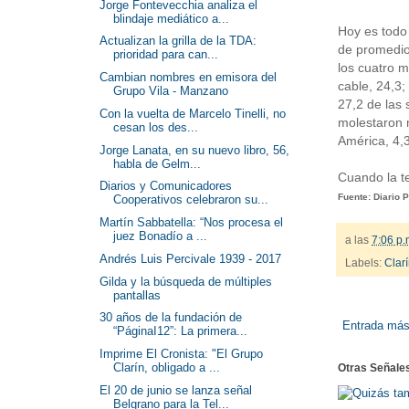
Jorge Fontevecchia analiza el
blindaje mediático a...
Hoy es todo 
Actualizan la grilla de la TDA:
de promedio 
prioridad para can...
los cuatro m
Cambian nombres en emisora del
cable, 24,3;
Grupo Vila - Manzano
27,2 de las 
Con la vuelta de Marcelo Tinelli, no
molestaron 
cesan los des...
América, 4,3
Jorge Lanata, en su nuevo libro, 56,
habla de Gelm...
Cuando la te
Diarios y Comunicadores
Fuente: Diario P
Cooperativos celebraron su...
Martín Sabbatella: “Nos procesa el
juez Bonadío a ...
a las
7:06 p.
Andrés Luis Percivale 1939 - 2017
Labels:
Clar
Gilda y la búsqueda de múltiples
pantallas
30 años de la fundación de
Entrada más
“PáginaI12”: La primera...
Imprime El Cronista: "El Grupo
Clarín, obligado a ...
Otras Señale
El 20 de junio se lanza señal
Belgrano para la Tel...