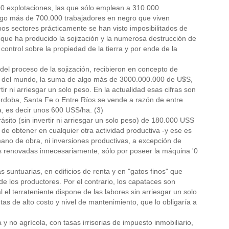
00 explotaciones, las que sólo emplean a 310.000
lgo más de 700.000 trabajadores en negro que viven
os sectores prácticamente se han visto imposibilitados de
que ha producido la sojización y la numerosa destrucción de
control sobre la propiedad de la tierra y por ende de la
el proceso de la sojización, recibieron en concepto de
rras del mundo, la suma de algo más de 3000.000.000 de U$S,
ir ni arriesgar un solo peso. En la actualidad esas cifras son
rdoba, Santa Fe o Entre Ríos se vende a razón de entre
a, es decir unos 600 USS/ha. (3)
ásito (sin invertir ni arriesgar un solo peso) de 180.000 USS
e obtener en cualquier otra actividad productiva -y ese es
 mano de obra, ni inversiones productivas, a excepción de
 renovadas innecesariamente, sólo por poseer la máquina '0
s suntuarias, en edificios de renta y en "gatos finos" que
de los productores. Por el contrario, los capataces son
el terrateniente dispone de las labores sin arriesgar un solo
tas de alto costo y nivel de mantenimiento, que lo obligaría a
no agrícola, con tasas irrisorias de impuesto inmobiliario,