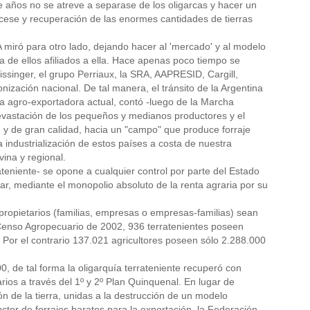
años no se atreve a separase de los oligarcas y hacer un
de cese y recuperación de las enormes cantidades de tierras
FAA miró para otro lado, dejando hacer al 'mercado' y al modelo
 de ellos afiliados a ella. Hace apenas poco tiempo se
issinger, el grupo Perriaux, la SRA, AAPRESID, Cargill,
ización nacional. De tal manera, el tránsito de la Argentina
oría agro-exportadora actual, contó -luego de la Marcha
devastación de los pequeños y medianos productores y el
d y de gran calidad, hacia un "campo" que produce forraje
a industrialización de estos países a costa de nuestra
vina y regional.
ateniente- se opone a cualquier control por parte del Estado
lar, mediante el monopolio absoluto de la renta agraria por su
propietarios (familias, empresas o empresas-familias) sean
l Censo Agropecuario de 2002, 936 terratenientes poseen
. Por el contrario 137.021 agricultores poseen sólo 2.288.000
 de tal forma la oligarquía terrateniente recuperó con
rios a través del 1º y 2º Plan Quinquenal. En lugar de
n de la tierra, unidas a la destrucción de un modelo
tor de forrajes baratos para la exportación, la Federación