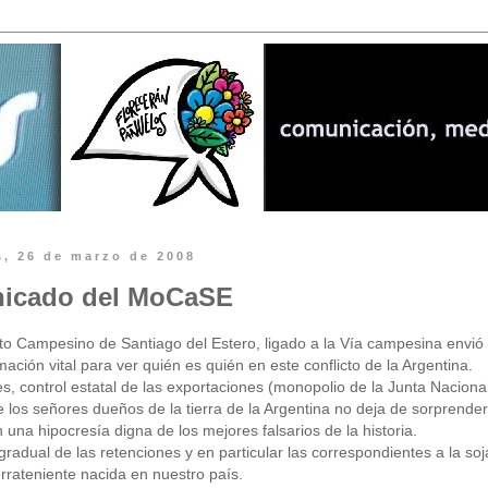
s, 26 de marzo de 2008
icado del MoCaSE
to Campesino de Santiago del Estero, ligado a la Vía campesina envi
mación vital para ver quién es quién en este conflicto de la Argentina.
, control estatal de las exportaciones (monopolio de la Junta Naciona
e los señores dueños de la tierra de la Argentina no deja de sorprende
on una hipocresía digna de los mejores falsarios de la historia.
radual de las retenciones y en particular las correspondientes a la soja
errateniente nacida en nuestro país.