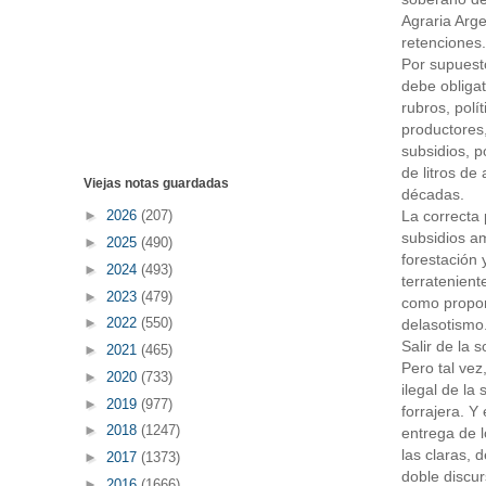
Agraria Arge
retenciones.
Por supuesto
debe obligat
rubros, polí
productores
subsidios, p
de litros de
Viejas notas guardadas
décadas.
La correcta 
►
2026
(207)
subsidios am
►
2025
(490)
forestación 
►
2024
(493)
terratenient
►
2023
(479)
como propon
►
2022
(550)
delasotismo
Salir de la s
►
2021
(465)
Pero tal vez
►
2020
(733)
ilegal de la
►
2019
(977)
forrajera. 
►
2018
(1247)
entrega de l
las claras, 
►
2017
(1373)
doble discu
►
2016
(1666)