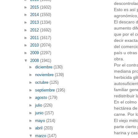
descontrola
►
2015
(1602)
Esto es así 
►
2014
(1550)
agronómico,
El descaro d
►
2013
(1334)
aumento dife
►
2012
(1692)
que por el c
►
2011
(1617)
decir exacta
►
2010
(2074)
del comercio
país u otra
►
2009
(2297)
obra.
▼
2008
(1941)
Por el contr
►
diciembre
(130)
mediana pro
►
noviembre
(139)
herbicida gl
►
octubre
(125)
autosuficien
familiar gen
►
septiembre
(195)
redistribuir
►
agosto
(179)
En el colmo 
►
julio
(226)
hectárea de 
►
junio
(157)
carne. Por l
El viejo mét
►
mayo
(214)
parte cierto
►
abril
(203)
harina y cas
▼
marzo
(147)