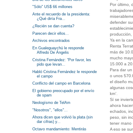
Por último,
"Sólo" US$ 66 millones
trabajadore
Ante el recuerdo de la presidenta:
miserablemen
¿Qué diría Fra...
defender su
¿Recién se dan cuenta?
establecimie
Parecen decir ellos...
producción,
Ya en la cam
Archivos encontrados
Renta Terrat
En Gualeguaychú le responde
más de 10.00
Alfredo De Ángelis
mucho mayor
Cristina Fernández: “Por favor, les
15.000 a 20.
pido que levan...
Para dar un 
Habló Cristina Fernández le responde
o unos 570.0
el campo
el diseño mu
Conflicto del campo en Barcelona
algunas cos
El gobierno preocupado por el envío
km'.
de spam
Sí se invier
Neologísmo de TelAm
ahora hacen 
"Nosotros", "ellos"...
echados, ind
peso, sin in
Ahora dicen que volvió la plata (sin
dar cifras) y...
tener mano 
A eso se sum
Octavo mandamiento: Mentirás