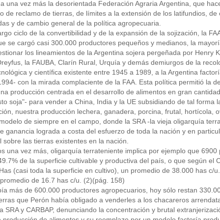
 una vez más la desorientada Federación Agraria Argentina, que hace 
o de reclamo de tierras, de límites a la extensión de los latifundios, 
das y de cambio general de la política agropecuaria.
argo ciclo de la convertibilidad y de la expansión de la sojización, la 
que se cargó casi 300.000 productores pequeños y medianos, la mayoría
estionar los lineamientos de la Argentina sojera pergeñada por Henry K
eyfus, la FAUBA, Clarín Rural, Urquía y demás demiurgos de la recolon
ecnológica y científica existente entre 1945 a 1989, a la Argentina fact
994- con la mirada complaciente de la FAA. Esta política permitió la 
una producción centrada en el desarrollo de alimentos en gran cantida
to soja"- para vender a China, India y la UE subsidiando de tal forma l
ación, nuestra producción lechera, ganadera, porcina, frutal, hortícola, o
 modelo de siempre en el campo, donde la SRA -la vieja oligarquía terr
e ganancia lograda a costa del esfuerzo de toda la nación y en particu
l sobre las tierras existentes en la nación.
s una vez más, oligarquía terrateniente implica por ejemplo que 6900 
9.7% de la superficie cultivable y productiva del país, o que según e
as (casi toda la superficie en cultivo), un promedio de 38.000 has c/u
 promedio de 16.7 has c/u. (2)(pág. 158)
ía más de 600.000 productores agropecuarios, hoy sólo restan 330.000,
ierras que Perón había obligado a venderles a los chacareros arrendata
la SRA y CARBAP, denunciando la concentración y brutal extranjerizació
 producción de alimentos y su reemplazo por un modelo factoría produc