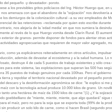
do del pequeño -y devastador- poroto.
pese a los previsibles gritos policíacos del Ing. Héctor Huergo que, e
 nos amenaza con que el abandono de la "sojización" nos devolvería a
e los demiurgos de la colonización cultural –a su vez empleados de M
rencial de las retenciones –reclamada por quien esto escribe durante 
ontrario, nos alejaría de la 'edad media' en que nos sumiera la desindus
mente al revés de lo que Huergo vomita desde Clarín Rural. El aumento 
 exterior de granos- permite disponer de fondos para alentar otras act
s actividades agropecuarias que requieren de mayor valor agregado, ma
ario, como ya explicáramos reiteradamente en otros artículos, impulsa
ducción, además de devastar al ecosistema y a la salud humana. Lo r
ifosato, destruye 4 de cada 5 puestos de trabajo existentes y sólo cre
tes para este sistema, las explotaciones que superan las 500 has según
era 35 puestos de trabajo genuinos por cada 100has. Pero el gobierno 
 la tierra y repoblar el territorio nacional devastado por el pequeño porot
del descaro y la desinformación agronómica se dice: "le explico si me pe
maíz con la tecnología actual produce 10.000 kilos de grano. Un novill
o tanto una hectárea de maíz da 1500 kilos de carne."(1) ¿Y la sojiza
odo goebbelliano de "miente, miente, miente, que algo quedará" sigue s
 para el maíz, pero no para la soja que se exporta toda (99% de la pro
i sin producir un solo kilo de carne, como sí hacen Brasil (segundo pro