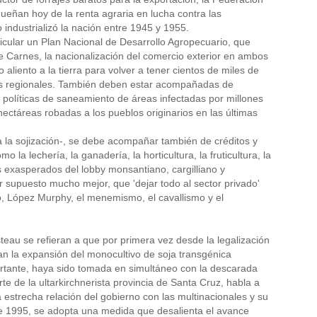
dueñan hoy de la renta agraria en lucha contra las
 industrializó la nación entre 1945 y 1955.
icular un Plan Nacional de Desarrollo Agropecuario, que
de Carnes, la nacionalización del comercio exterior en ambos
 aliento a la tierra para volver a tener cientos de miles de
mías regionales. También deben estar acompañadas de
de políticas de saneamiento de áreas infectadas por millones
 hectáreas robadas a los pueblos originarios en las últimas
a la sojización-, se debe acompañar también de créditos y
 la lechería, la ganadería, la horticultura, la fruticultura, la
s exasperados del lobby monsantiano, cargilliano y
r supuesto mucho mejor, que 'dejar todo al sector privado'
ó, López Murphy, el menemismo, el cavallismo y el
teau se refieran a que por primera vez desde la legalización
an la expansión del monocultivo de soja transgénica
rtante, haya sido tomada en simultáneo con la descarada
e de la ultarkirchnerista provincia de Santa Cruz, habla a
 estrecha relación del gobierno con las multinacionales y su
de 1995, se adopta una medida que desalienta el avance