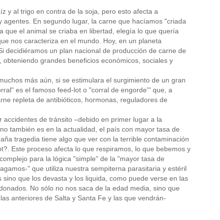
 y al trigo en contra de la soja, pero esto afecta a
y agentes. En segundo lugar, la carne que hacíamos "criada
que el animal se criaba en libertad, elegía lo que quería
que nos caracteriza en el mundo. Hoy, en un planeta
. Si decidiéramos un plan nacional de producción de carne de
, obteniendo grandes beneficios económicos, sociales y
uchos más aún, si se estimulara el surgimiento de un gran
ral" es el famoso feed-lot o "corral de engorde'" que, a
rne repleta de antibióticos, hormonas, reguladores de
accidentes de tránsito –debido en primer lugar a la
sino también es en la actualidad, el país con mayor tasa de
ña tragedia tiene algo que ver con la terrible contaminación
lot?. Este proceso afecta lo que respiramos, lo que bebemos y
mplejo para la lógica "simple" de la "mayor tasa de
agamos-" que utiliza nuestra sempiterna parasitaria y estéril
s sino que los devasta y los liquida, como puede verse en las
donados. No sólo no nos saca de la edad media, sino que
las anteriores de Salta y Santa Fe y las que vendrán-