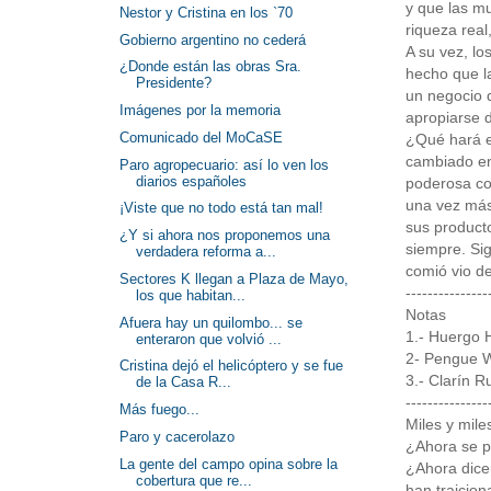
y que las m
Nestor y Cristina en los `70
riqueza real
Gobierno argentino no cederá
A su vez, lo
¿Donde están las obras Sra.
hecho que la
Presidente?
un negocio 
Imágenes por la memoria
apropiarse d
Comunicado del MoCaSE
¿Qué hará e
cambiado en 
Paro agropecuario: así lo ven los
diarios españoles
poderosa com
una vez más,
¡Viste que no todo está tan mal!
sus producto
¿Y si ahora nos proponemos una
siempre. Si
verdadera reforma a...
comió vio d
Sectores K llegan a Plaza de Mayo,
---------------
los que habitan...
Notas
Afuera hay un quilombo... se
1.- Huergo H
enteraron que volvió ...
2- Pengue Wa
Cristina dejó el helicóptero y se fue
3.- Clarín R
de la Casa R...
---------------
Más fuego...
Miles y mile
Paro y cacerolazo
¿Ahora se p
La gente del campo opina sobre la
¿Ahora dice
cobertura que re...
han traicion