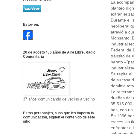
La acompaña
planteo dign
extranjeriza
Durante el l
Estoy en:
neoliberal 
atrevió a cu
Monsanto, Dr
industrial t
Federal de 1
20 de agosto / 36 años de Aire Libre, Radio
tránsito de 
Comunitaria
barato –"pas
industrializ
Se repite el
de su tasa d
dominio tota
Lo reiteramo
dueñas del 4
37 años comunicando de vecino a vecino
35.515.000 H
has, con un
Estos personajes, a los que les importa la
En 1966 hab
comunicación, siguen el contenido de este
creces las t
sitio
enfrentar a 
soberano de