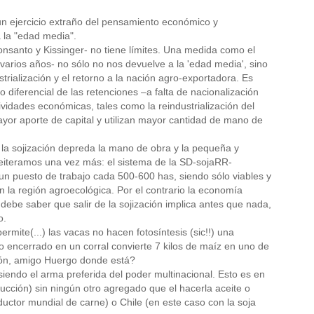
n un ejercicio extraño del pensamiento económico y
 la "edad media".
onsanto y Kissinger- no tiene límites. Una medida como el
varios años- no sólo no nos devuelve a la 'edad media', sino
trialización y el retorno a la nación agro-exportadora. Es
diferencial de las retenciones –a falta de nacionalización
ividades económicas, tales como la reindustrialización del
yor aporte de capital y utilizan mayor cantidad de mano de
r la sojización depreda la mano de obra y la pequeña y
eiteramos una vez más: el sistema de la SD-sojaRR-
a un puesto de trabajo cada 500-600 has, siendo sólo viables y
 la región agroecológica. Por el contrario la economía
debe saber que salir de la sojización implica antes que nada,
o.
rmite(...) las vacas no hacen fotosíntesis (sic!!) una
o encerrado en un corral convierte 7 kilos de maíz en uno de
ción, amigo Huergo donde está?
iendo el arma preferida del poder multinacional. Esto es en
ducción) sin ningún otro agregado que el hacerla aceite o
ductor mundial de carne) o Chile (en este caso con la soja