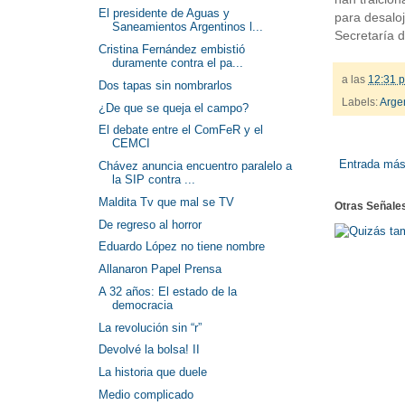
El presidente de Aguas y
para desalo
Saneamientos Argentinos l...
Secretaría 
Cristina Fernández embistió
duramente contra el pa...
a las
12:31 p
Dos tapas sin nombrarlos
Labels:
Arge
¿De que se queja el campo?
El debate entre el ComFeR y el
CEMCI
Entrada más
Chávez anuncia encuentro paralelo a
la SIP contra ...
Maldita Tv que mal se TV
Otras Señale
De regreso al horror
Eduardo López no tiene nombre
Allanaron Papel Prensa
A 32 años: El estado de la
democracia
La revolución sin “r”
Devolvé la bolsa! II
La historia que duele
Medio complicado