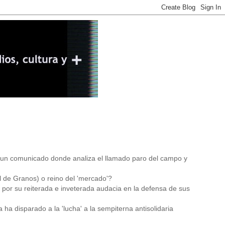
ó un comunicado donde analiza el llamado paro del campo y
l de Granos) o reino del 'mercado'?
r por su reiterada e inveterada audacia en la defensa de sus
 ha disparado a la 'lucha' a la sempiterna antisolidaria