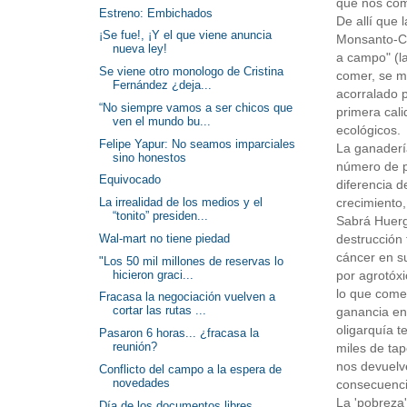
que nos com
Estreno: Embichados
De allí que 
¡Se fue!, ¡Y el que viene anuncia
Monsanto-Ca
nueva ley!
a campo" (la
Se viene otro monologo de Cristina
comer, se m
Fernández ¿deja...
acorralado p
“No siempre vamos a ser chicos que
primera cal
ven el mundo bu...
ecológicos.
Felipe Yapur: No seamos imparciales
La ganaderí
sino honestos
número de pe
Equivocado
diferencia d
crecimiento,
La irrealidad de los medios y el
“tonito” presiden...
Sabrá Huergo
destrucción 
Wal-mart no tiene piedad
cáncer en s
"Los 50 mil millones de reservas lo
hicieron graci...
por agrotóxi
lo que come
Fracasa la negociación vuelven a
cortar las rutas ...
ganancia en 
oligarquía t
Pasaron 6 horas... ¿fracasa la
reunión?
miles de ta
nos devuelve
Conflicto del campo a la espera de
novedades
consecuencia
La 'pobreza'
Día de los documentos libres