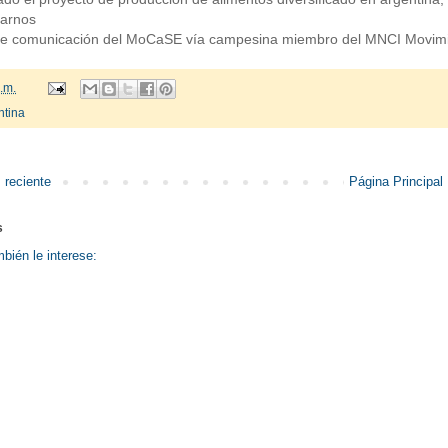
jarnos
de comunicación del MoCaSE vía campesina miembro del MNCI Movim
.m.
ntina
 reciente
Página Principal
s