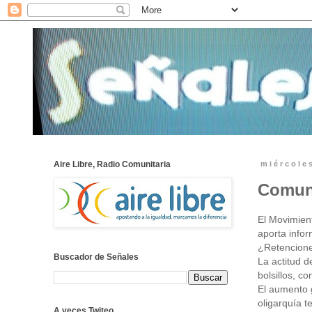
Aire Libre, Radio Comunitaria
miércole
Comun
El Movimien
aporta infor
¿Retenciones
Buscador de Señales
La actitud d
bolsillos, c
El aumento g
oligarquía t
A veces Twiteo...