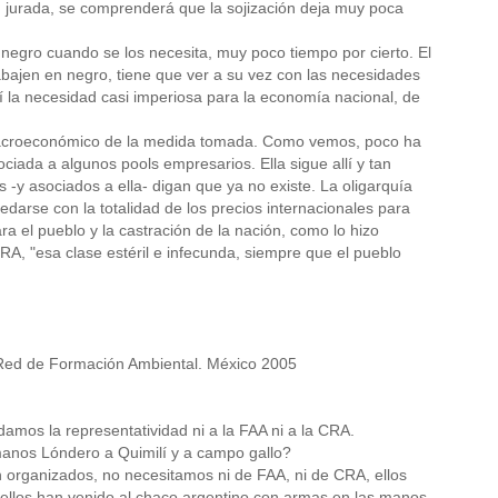
n jurada, se comprenderá que la sojización deja muy poca
 negro cuando se los necesita, muy poco tiempo por cierto. El
rabajen en negro, tiene que ver a su vez con las necesidades
í la necesidad casi imperiosa para la economía nacional, de
r macroeconómico de la medida tomada. Como vemos, poco ha
ociada a algunos pools empresarios. Ella sigue allí y tan
-y asociados a ella- digan que ya no existe. La oligarquía
arse con la totalidad de los precios internacionales para
a el pueblo y la castración de la nación, como lo hizo
A, "esa clase estéril e infecunda, siempre que el pueblo
a. Red de Formación Ambiental. México 2005
amos la representatividad ni a la FAA ni a la CRA.
anos Lóndero a Quimilí y a campo gallo?
organizados, no necesitamos ni de FAA, ni de CRA, ellos
, ellos han venido al chaco argentino con armas en las manos