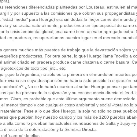
pra).
las retenciones diferenciadas planteadas por Lousteau, estimulen al maíz
rgill y por supuesto a las comisiones que cobran sus propagandistas 
 "edad media" para Huergo) era sin dudas la mejor carne del mundo ya 
ovía y se criaba naturalmente, produciendo un tipo especial de carne 
or la crisis ambiental global, esa carne tiene un valor agregado extra
idad en praderas, recuperaríamos nuestro lugar en el mercado mundial
a genera muchos más puestos de trabajo que la devastación sojera y m
queños productores. Por otra parte, lo que Huergo llama "novillo a cor
el animal criado en pradera produce carne chatarra o carne basura. Ca
 agrotóxicos de todo tipo, etc., etc.
 ¿que la Argentina, no sólo es la primera en el mundo en muertes por 
ferroviaria sin cuya desaparición no habría sido posible la sojización- 
u población? ¿No se le habrá ocurrido al señor Huergo pensar que tama
cos que ha provocado la sojización y su consecuencia directa el feed-
mos. Claro, es probable que este último argumento suene demasiado co
el menor tiempo y con cualquier costo ambiental y social –total no lo p
errateniente. Pese a lo que dice Huergo, la soja no sólo no crea pueblo
peras que pueblan hoy nuestro campo y los más de 1200 pueblos aban
 a ella como lo prueban las actuales inundaciones de Salta y Jujuy –y 
 directa de la deforestación y la Siembra Directa.
 del 'campo' de ellos