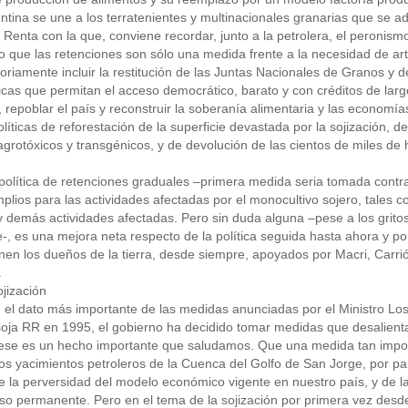
ntina se une a los terratenientes y multinacionales granarias que se a
 Renta con la que, conviene recordar, junto a la petrolera, el peronismo
 que las retenciones son sólo una medida frente a la necesidad de art
oriamente incluir la restitución de las Juntas Nacionales de Granos y 
ticas que permitan el acceso democrático, barato y con créditos de largo
, repoblar el país y reconstruir la soberanía alimentaria y las econo
olíticas de reforestación de la superficie devastada por la sojización, 
 agrotóxicos y transgénicos, y de devolución de las cientos de miles de
política de retenciones graduales –primera medida seria tomada contr
plios para las actividades afectadas por el monocultivo sojero, tales como
y demás actividades afectadas. Pero sin duda alguna –pese a los grito
e-, es una mejora neta respecto de la política seguida hasta ahora y po
en los dueños de la tierra, desde siempre, apoyados por Macri, Carri
.
ojización
, el dato más importante de las medidas anunciadas por el Ministro Los
 soja RR en 1995, el gobierno ha decidido tomar medidas que desalient
Y ese es un hecho importante que saludamos. Que una medida tan impo
os yacimientos petroleros de la Cuenca del Golfo de San Jorge, por part
de la perversidad del modelo económico vigente en nuestro país, y de la
rso permanente. Pero en el tema de la sojización por primera vez des