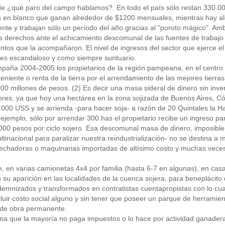
 de ¿qué paro del campo hablamos?. En todo el país sólo restan 330.0
s en blanco que ganan alrededor de $1200 mensuales, mientras hay a
te y trabajan sólo un período del año gracias al "poroto mágico". Amb
s derechos ante el achicamiento descomunal de las fuentes de trabajo 
ntos que la acompañaron. El nivel de ingresos del sector que ejerce el 
 es escandaloso y como siempre suntuario.
paña 2004-2005 los propietarios de la región pampeana, en el centro d
eniente o renta de la tierra por el arrendamiento de las mejores tie
0 millones de pesos. (2) Es decir una masa sideral de dinero sin invert
es, ya que hoy una hectárea en la zona sojizada de Buenos Aires, Có
000 USS y se arrienda -para hacer soja- a razón de 20 Quintales la H
ejemplo, sólo por arrendar 300 has el propietario recibe un ingreso par
00 pesos por ciclo sojero. Esa descomunal masa de dinero, imposible d
ltinacional para paralizar nuestra reindustrialización- no se destina a
echadoras o maquinarias importadas de altísimo costo y muchas veces
te, en varias camionetas 4x4 por familia (hasta 6-7 en algunas), en casa
su aparición en las localidades de la cuenca sojera, para beneplácito 
emnizados y transformados en contratistas cuentapropistas con lo cual 
cluir costo social alguno y sin tener que poseer un parque de herramien
de obra permanente.
a que la mayoría no paga impuestos o lo hace por actividad ganadera y 