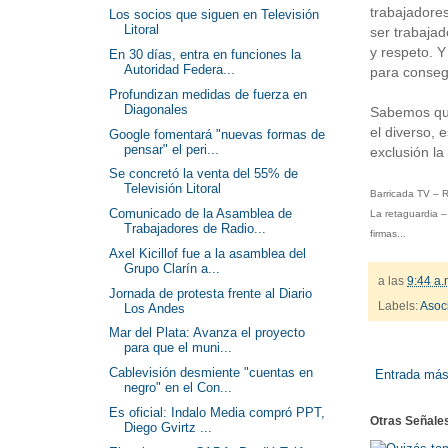
trabajadore
Los socios que siguen en Televisión
Litoral
ser trabaja
y respeto. 
En 30 días, entra en funciones la
Autoridad Federa...
para consegu
Profundizan medidas de fuerza en
Diagonales
Sabemos que
el diverso, 
Google fomentará "nuevas formas de
pensar" el peri...
exclusión la
Se concretó la venta del 55% de
Televisión Litoral
Barricada TV – R
Comunicado de la Asamblea de
La retaguardia –
Trabajadores de Radio...
firmas...
Axel Kicillof fue a la asamblea del
Grupo Clarín a...
a las
9:44 a.
Jornada de protesta frente al Diario
Labels:
Asoc
Los Andes
Mar del Plata: Avanza el proyecto
para que el muni...
Cablevisión desmiente "cuentas en
Entrada más
negro" en el Con...
Es oficial: Indalo Media compró PPT,
Otras Señale
Diego Gvirtz ...