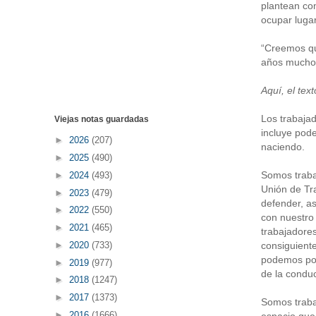
plantean com
ocupar lugar
“Creemos que
años muchos
Aquí, el tex
Los trabajad
Viejas notas guardadas
incluye pode
►
2026
(207)
naciendo.
►
2025
(490)
Somos trabaj
►
2024
(493)
Unión de Tra
►
2023
(479)
defender, as
►
2022
(550)
con nuestro
►
2021
(465)
trabajadores
consiguiente
►
2020
(733)
podemos pot
►
2019
(977)
de la condu
►
2018
(1247)
►
2017
(1373)
Somos traba
►
2016
(1666)
espacio que 