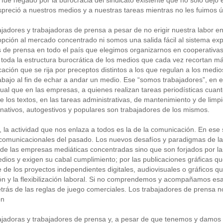
preció a nuestros medios y a nuestras tareas mientras no les fuimos ú
jadores y trabajadoras de prensa a pesar de no erigir nuestra labor e
opción al mercado concentrado ni somos una salida fácil al sistema ex
 de prensa en todo el país que elegimos organizarnos en cooperativas 
 toda la estructura burocrática de los medios que cada vez recortan m
ación que se rija por preceptos distintos a los que regulan a los med
abajo al fin de echar a andar un medio. Ese “somos trabajadores”, en e
igual que en las empresas, a quienes realizan tareas periodísticas cuan
e los textos, en las tareas administrativas, de mantenimiento y de limp
nativos, autogestivos y populares son trabajadores de los mismos.
 la actividad que nos enlaza a todos es la de la comunicación. En ese
 comunicacionales del pasado. Los nuevos desafíos y paradigmas de la 
sde las empresas mediáticas concentradas sino que son forjados por la
dios y exigen su cabal cumplimiento; por las publicaciones gráficas que
 de los proyectos independientes digitales, audiovisuales o gráficos q
ón y la flexibilización laboral. Si no comprendemos y acompañamos esa
etrás de las reglas de juego comerciales. Los trabajadores de prensa 
ón
jadoras y trabajadores de prensa y, a pesar de que tenemos y damos a