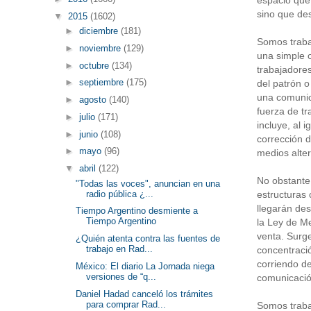
sino que des
▼
2015
(1602)
►
diciembre
(181)
Somos traba
►
noviembre
(129)
una simple 
►
octubre
(134)
trabajadores
►
septiembre
(175)
del patrón o
una comunic
►
agosto
(140)
fuerza de tr
►
julio
(171)
incluye, al 
►
junio
(108)
corrección d
►
mayo
(96)
medios alter
▼
abril
(122)
No obstante,
"Todas las voces", anuncian en una
radio pública ¿...
estructuras
llegarán de
Tiempo Argentino desmiente a
Tiempo Argentino
la Ley de Me
venta. Surge
¿Quién atenta contra las fuentes de
trabajo en Rad...
concentraci
corriendo d
México: El diario La Jornada niega
versiones de “q...
comunicaci
Daniel Hadad canceló los trámites
para comprar Rad...
Somos traba