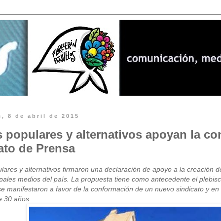
, 8 de abril de 2015
 populares y alternativos apoyan la c
ato de Prensa
lares y alternativos firmaron una declaración de apoyo a la creación 
ipales medios del país. La propuesta tiene como antecedente el plebis
 se manifestaron a favor de la conformación de un nuevo sindicato y 
e 30 años