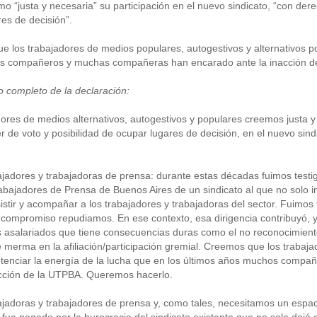
o “justa y necesaria” su participación en el nuevo sindicato, “con dere
es de decisión”.
 los trabajadores de medios populares, autogestivos y alternativos po
 compañeros y muchas compañeras han encarado ante la inacción de 
to completo de la declaración:
ores de medios alternativos, autogestivos y populares creemos justa y
r de voto y posibilidad de ocupar lugares de decisión, en el nuevo sin
adores y trabajadoras de prensa: durante estas décadas fuimos testigos
bajadores de Prensa de Buenos Aires de un sindicato al que no solo inu
istir y acompañar a los trabajadores y trabajadoras del sector. Fuimos
 compromiso repudiamos. En ese contexto, esa dirigencia contribuyó, y
 asalariados que tiene consecuencias duras como el no reconocimiento e
 merma en la afiliación/participación gremial. Creemos que los trabaja
enciar la energía de la lucha que en los últimos años muchos compa
cción de la UTPBA. Queremos hacerlo.
jadoras y trabajadores de prensa y, como tales, necesitamos un espaci
fue negado por la burocracia del sindicato existente que no solo dejó 