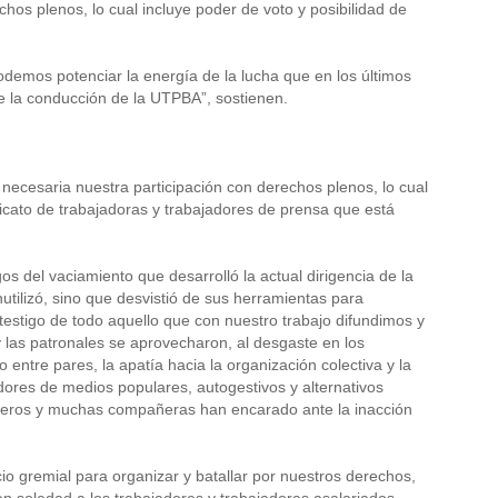
chos plenos, lo cual incluye poder de voto y posibilidad de
demos potenciar la energía de la lucha que en los últimos
la conducción de la UTPBA”, sostienen.
 necesaria nuestra participación con derechos plenos, lo cual
dicato de trabajadoras y trabajadores de prensa que está
 del vaciamiento que desarrolló la actual dirigencia de la
tilizó, sino que desvistió de sus herramientas para
 testigo de todo aquello que con nuestro trabajo difundimos y
 las patronales se aprovecharon, al desgaste en los
ntre pares, la apatía hacia la organización colectiva y la
dores de medios populares, autogestivos y alternativos
ñeros y muchas compañeras han encarado ante la inacción
o gremial para organizar y batallar por nuestros derechos,
en soledad a los trabajadores y trabajadoras asalariados,