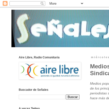
Aire Libre, Radio Comunitaria
miércoles
Medios
Sindic
Medios popu
de los princ
Buscador de Señales
periodistas
hace más d
A veces Twiteo...