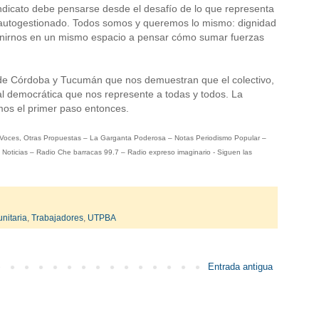
ndicato debe pensarse desde el desafío de lo que representa
 o autogestionado. Todos somos y queremos lo mismo: dignidad
eunirnos en un mismo espacio a pensar cómo sumar fuerzas
 de Córdoba y Tucumán que nos demuestran que el colectivo,
ial democrática que nos represente a todas y todos. La
emos el primer paso entonces.
as Voces, Otras Propuestas – La Garganta Poderosa – Notas Periodismo Popular –
Noticias – Radio Che barracas 99.7 – Radio expreso imaginario - Siguen las
nitaria
,
Trabajadores
,
UTPBA
Entrada antigua