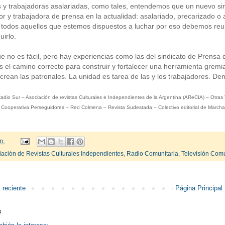
s y trabajadoras asalariadas, como tales, entendemos que un nuevo si
dor y trabajadora de prensa en la actualidad: asalariado, precarizado
Y todos aquellos que estemos dispuestos a luchar por eso debemos r
irlo.
 no es fácil, pero hay experiencias como las del sindicato de Prensa
es el camino correcto para construir y fortalecer una herramienta grem
 crean las patronales. La unidad es tarea de las y los trabajadores. D
adio Sur – Asociación de revistas Culturales e Independientes de la Argentina (AReCIA) – Otr
 Cooperativa Perseguidores – Red Colmena – Revista Sudestada – Colectivo editorial de Marcha 
m.
iación de Revistas Culturales Independientes
,
Radio Comunitaria
,
Televisión Comu
 reciente
Página Principal
s